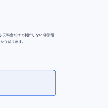
 ②料金だけで判断しない ③業種
かなり減ります。